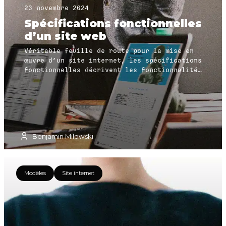
23 novembre 2024
Spécifications fonctionnelles
d’un site web
Véritable feuille de route pour la mise en
œuvre d’un site internet, les spécifications
fonctionnelles décrivent les fonctionnalités
attendues, les exigences et le comportement
spécifiques de chaque page ou écran en
tenant compte des besoins utilisateurs et
des actions possibles sur l’interface.
Benjamin Milowski
Modèles
Site internet