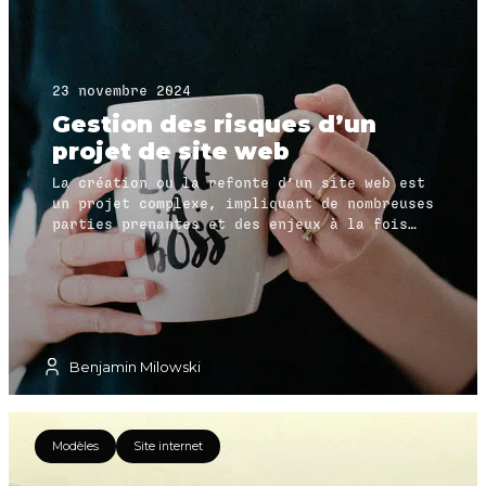
23 novembre 2024
Gestion des risques d’un
projet de site web
La création ou la refonte d’un site web est
un projet complexe, impliquant de nombreuses
parties prenantes et des enjeux à la fois
stratégiques et techniques. Ce type de
projet comporte inévitablement des risques
pouvant impacter son succès. Parmi les plus
fréquents, on retrouve ceux liés à
l’expérience utilisateur (UX), y compris
l'expérience du back-office, la sécurité du
Benjamin Milowski
site, de plus en plus sollicitée, la
performance, en particulier le maintien du
SEO lors d’une refonte, la qualité des
contenus, ainsi que celle de la recette du
Modèles
Site internet
site. Enfin, le respect des délais et du
budget constitue un autre risque majeur.