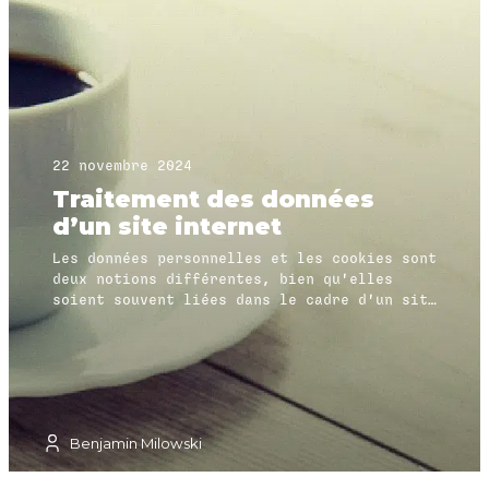
Chacun de ces facteurs peut influencer
directement la satisfaction des
utilisateurs, la visibilité du site, la
conversion et la rentabilité de
l’entreprise.
22 novembre 2024
Traitement des données
d’un site internet
Les données personnelles et les cookies sont
deux notions différentes, bien qu'elles
soient souvent liées dans le cadre d'un site
web.
Benjamin Milowski