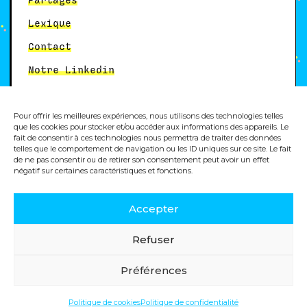
Partages
Lexique
Contact
Notre Linkedin
Pour offrir les meilleures expériences, nous utilisons des technologies telles
Autres services
que les cookies pour stocker et/ou accéder aux informations des appareils. Le
fait de consentir à ces technologies nous permettra de traiter des données
telles que le comportement de navigation ou les ID uniques sur ce site. Le fait
Formation analytics
de ne pas consentir ou de retirer son consentement peut avoir un effet
négatif sur certaines caractéristiques et fonctions.
Accepter
© 2025, Dity, agence digitale
Refuser
Politique de cookies
Mentions légales
Préférences
Politique de confidentialité
Politique de cookies
Politique de confidentialité