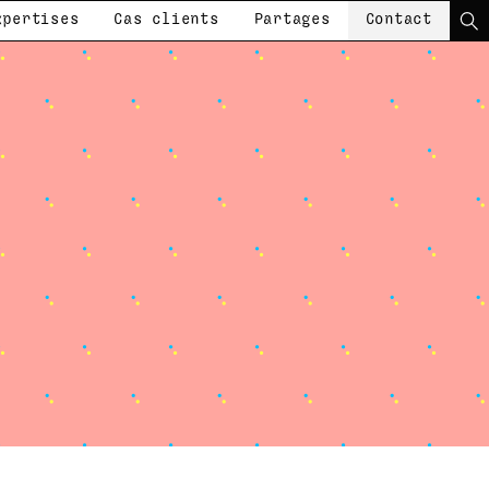
xpertises
Cas clients
Partages
Contact