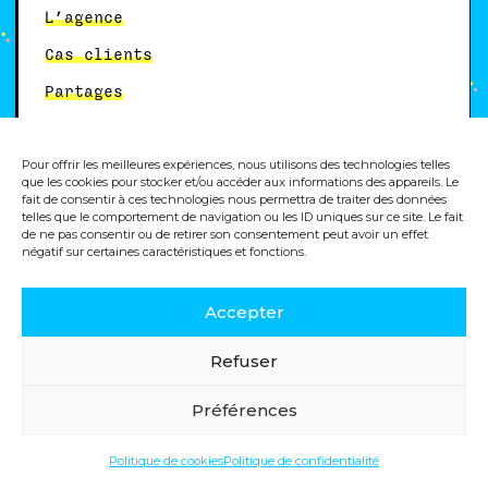
L’agence
Cas clients
Partages
Lexique
Pour offrir les meilleures expériences, nous utilisons des technologies telles
Contact
que les cookies pour stocker et/ou accéder aux informations des appareils. Le
fait de consentir à ces technologies nous permettra de traiter des données
Notre Linkedin
telles que le comportement de navigation ou les ID uniques sur ce site. Le fait
de ne pas consentir ou de retirer son consentement peut avoir un effet
négatif sur certaines caractéristiques et fonctions.
Autres services
Accepter
Formation analytics
Refuser
Préférences
© 2025, Dity, agence digitale
Politique de cookies
Politique de confidentialité
Politique de cookies