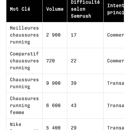
Difficulté
Intenti
Mot Clé
Volume
selon
princip
Semrush
Meilleures
chaussures
2 900
17
Commerc
running
Comparatif
chaussures
720
22
Commerc
running
Chaussures
9 900
39
Transac
running
Chaussures
running
6 600
43
Transac
femme
Nike
5 400
29
Transac