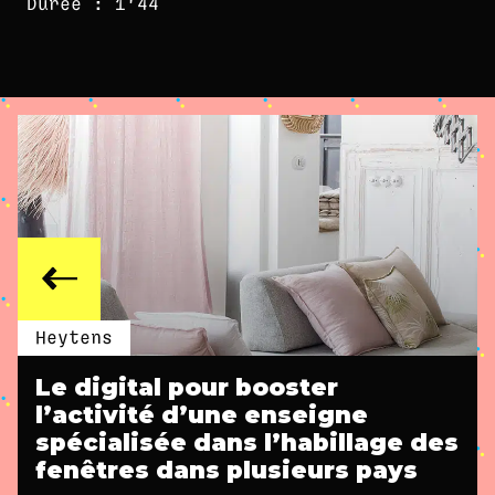
Durée : 1'44
Heytens
Le digital pour booster
l’activité d’une enseigne
spécialisée dans l’habillage des
fenêtres dans plusieurs pays