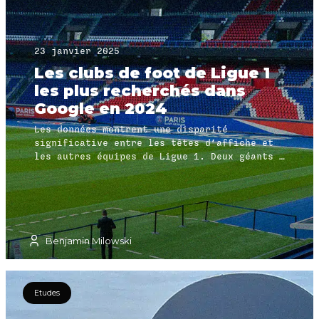
23 janvier 2025
Les clubs de foot de Ligue 1
les plus recherchés dans
Google en 2024
Les données montrent une disparité
significative entre les têtes d’affiche et
les autres équipes de Ligue 1. Deux géants –
le Paris Saint-Germain (PSG) et l’Olympique
de Marseille (OM) – dominent largement,
cumulant à eux seuls plus de 60 % des
recherches Google liées aux clubs de Ligue 1
en France.
Benjamin Milowski
Etudes