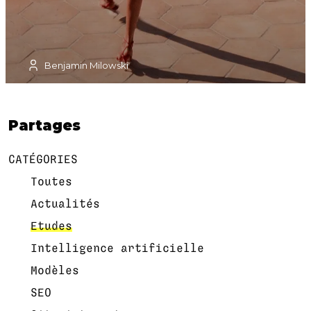
de la place importante de ses sacs et bobs
colorés, produits stars qui font sa renommée
et du génie marketing de son créateur qui
utilise avec un immense talent les médias
(sociaux) et ses racines pour la promouvoir.
Benjamin Milowski
Partages
CATÉGORIES
Toutes
Actualités
Etudes
Intelligence artificielle
Modèles
SEO