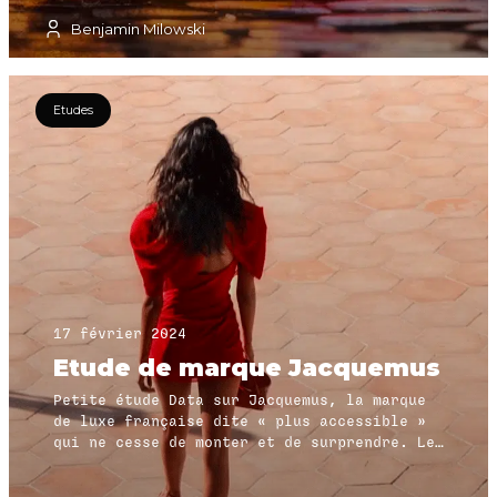
Benjamin Milowski
Etudes
17 février 2024
Etude de marque Jacquemus
Petite étude Data sur Jacquemus, la marque
de luxe française dite « plus accessible »
qui ne cesse de monter et de surprendre. Les
données témoignent de la popularité
croissante de la marque à l’international,