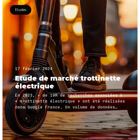
Etudes
17 février 2024
Etude de marché trottinette
électrique
En 2023, + de 19M de recherches associées à
« trottinette électrique » ont été réalisées
dans Google France. Un volume de données
important qui nous permet en ce début
d’année 2024 de mener une étude fine des
envies et besoins réels des utilisateurs