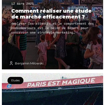
12 mars 2025
Comment réaliser une étude
de marché efficacement ?
Analyser les attentes et le comportement des
consommateurs est le point de départ pour
concevoir une stratégie marketing
performante.
Benjamin Milowski
Etudes