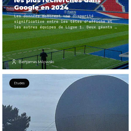
Google en 2024
Les données montrent une disparité
significative entre les têtes d’affiche et
les autres équipes de Ligue 1. Deux géants –
le Paris Saint-Germain (PSG) et l’Olympique
de Marseille (OM) – dominent largement,
cumulant à eux seuls plus de 60 % des
recherches Google liées aux clubs de Ligue 1
en France.
Benjamin Milowski
Etudes