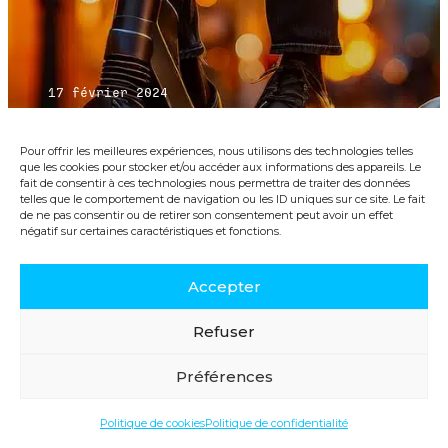
17 février 2024
Etude de marché trottinette
électrique
Pour offrir les meilleures expériences, nous utilisons des technologies telles
que les cookies pour stocker et/ou accéder aux informations des appareils. Le
En 2023, + de 19M de recherches associées à
fait de consentir à ces technologies nous permettra de traiter des données
« trottinette électrique » ont été réalisées
telles que le comportement de navigation ou les ID uniques sur ce site. Le fait
de ne pas consentir ou de retirer son consentement peut avoir un effet
dans Google France. Un volume de données
négatif sur certaines caractéristiques et fonctions.
important qui nous permet en ce début
d’année 2024 de mener une étude fine des
envies et besoins réels des utilisateurs
Accepter
Refuser
Benjamin Milowski
Préférences
Etudes
Politique de cookies
Politique de confidentialité