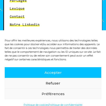
Partages
Lexique
Contact
Notre Linkedin
Pour offrir les meilleures expériences, nous utilisons des technologies telles
Autres services
que les cookies pour stocker et/ou accéder aux informations des appareils. Le
fait de consentir à ces technologies nous permettra de traiter des données
telles que le comportement de navigation ou les ID uniques sur ce site. Le fait
Formation analytics
de ne pas consentir ou de retirer son consentement peut avoir un effet
négatif sur certaines caractéristiques et fonctions.
Accepter
© 2025, Dity, agence digitale
Refuser
Politique de cookies
Mentions légales
Préférences
Politique de confidentialité
Politique de cookies
Politique de confidentialité