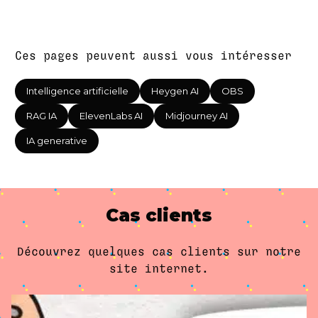
Ces pages peuvent aussi vous intéresser
Intelligence artificielle
Heygen AI
OBS
RAG IA
ElevenLabs AI
Midjourney AI
IA generative
Cas clients
Découvrez quelques cas clients sur notre
site internet.