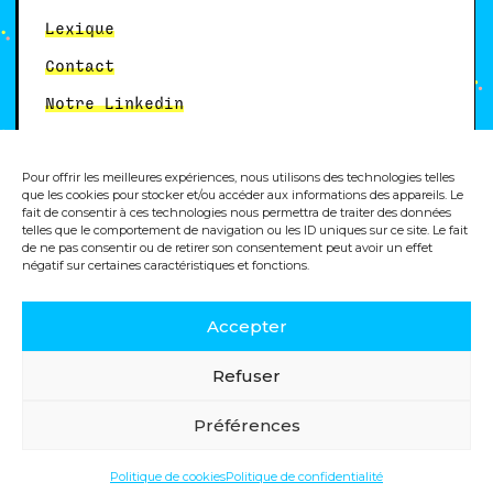
Lexique
Contact
Notre Linkedin
Pour offrir les meilleures expériences, nous utilisons des technologies telles
Autres services
que les cookies pour stocker et/ou accéder aux informations des appareils. Le
fait de consentir à ces technologies nous permettra de traiter des données
telles que le comportement de navigation ou les ID uniques sur ce site. Le fait
Formation analytics
de ne pas consentir ou de retirer son consentement peut avoir un effet
négatif sur certaines caractéristiques et fonctions.
Accepter
© 2025, Dity, agence digitale
Refuser
Politique de cookies
Mentions légales
Préférences
Politique de confidentialité
Politique de cookies
Politique de confidentialité