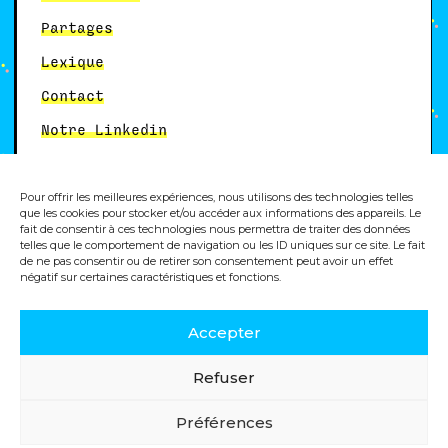
Partages
Lexique
Contact
Notre Linkedin
Pour offrir les meilleures expériences, nous utilisons des technologies telles
Autres services
que les cookies pour stocker et/ou accéder aux informations des appareils. Le
fait de consentir à ces technologies nous permettra de traiter des données
telles que le comportement de navigation ou les ID uniques sur ce site. Le fait
Formation analytics
de ne pas consentir ou de retirer son consentement peut avoir un effet
négatif sur certaines caractéristiques et fonctions.
Accepter
© 2025, Dity, agence digitale
Refuser
Politique de cookies
Mentions légales
Préférences
Politique de confidentialité