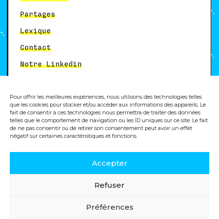
Partages
Lexique
Contact
Notre Linkedin
Pour offrir les meilleures expériences, nous utilisons des technologies telles
Autres services
que les cookies pour stocker et/ou accéder aux informations des appareils. Le
fait de consentir à ces technologies nous permettra de traiter des données
telles que le comportement de navigation ou les ID uniques sur ce site. Le fait
Formation analytics
de ne pas consentir ou de retirer son consentement peut avoir un effet
négatif sur certaines caractéristiques et fonctions.
Accepter
© 2025, Dity, agence digitale
Refuser
Politique de cookies
Mentions légales
Préférences
Politique de confidentialité